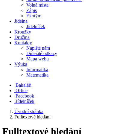
Volná místa
Zápis
Ekotým
Jídelna
Jídelníček
Kroužky
Družina
Kontakty
Napište nám
Důležité odkazy
Mapa webu
Výuka
Informatika
Matematika
Bakaláři
Office
Facebook
Jídelníček
Úvodní stránka
Fulltextové hledání
Fulltextové hledání