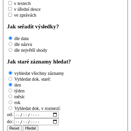
v textech
v úřední desce
ve zprávách
Jak seřadit výsledky?
dle data
dle názvu
dle největší shody
Jak staré záznamy hledat?
vyhledat všechny záznamy
Vyhledat dok. staré:
den
týden
měsíc
rok
Vyhledat dok. v rozmezí:
od:
do:
Reset
Hledat