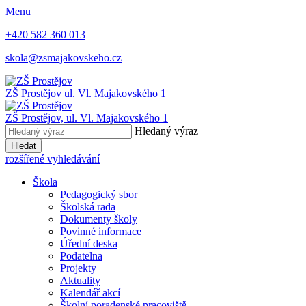
Menu
+420 582 360 013
skola@zsmajakovskeho.cz
ZŠ Prostějov
ul. Vl. Majakovského 1
ZŠ Prostějov,
ul. Vl. Majakovského 1
Hledaný výraz
Hledat
rozšířené vyhledávání
Škola
Pedagogický sbor
Školská rada
Dokumenty školy
Povinné informace
Úřední deska
Podatelna
Projekty
Aktuality
Kalendář akcí
Školní poradenské pracoviště