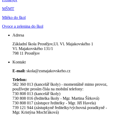
MŠMT
Mléko do škol
Ovoce a zelenina do škol
Adresa
Základní škola Prostějov,Ul. Vl. Majakovského 1
Vl. Majakovského 131/1
798 11 Prostějov
Kontakt
E-mail:
skola@zsmajakovskeho.cz
Telefon:
582 360 013 (kancelář školy) - momentálně mimo provoz,
používejte prosím čísla na mobilní telefony:
730 808 013 (kancelář školy)
730 808 016 (ředitelka školy - Mgr. Martina Šírková)
730 808 017 (zástupce ředitelky - Mgr. Jiří Havela)
739 121 944 (zástupkyně ředitelky/výchovná poradkyně -
Mgr. Kristýna Mochťáková)