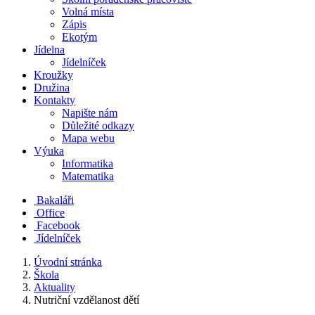
Volná místa
Zápis
Ekotým
Jídelna
Jídelníček
Kroužky
Družina
Kontakty
Napište nám
Důležité odkazy
Mapa webu
Výuka
Informatika
Matematika
Bakaláři
Office
Facebook
Jídelníček
Úvodní stránka
Škola
Aktuality
Nutriční vzdělanost dětí