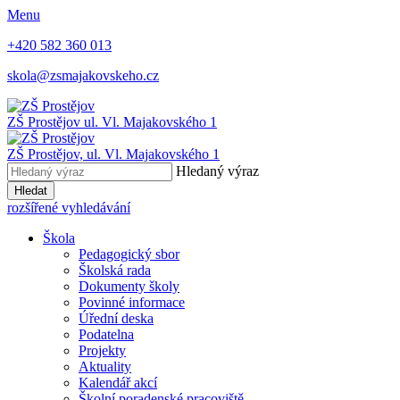
Menu
+420 582 360 013
skola@zsmajakovskeho.cz
ZŠ Prostějov
ul. Vl. Majakovského 1
ZŠ Prostějov,
ul. Vl. Majakovského 1
Hledaný výraz
Hledat
rozšířené vyhledávání
Škola
Pedagogický sbor
Školská rada
Dokumenty školy
Povinné informace
Úřední deska
Podatelna
Projekty
Aktuality
Kalendář akcí
Školní poradenské pracoviště