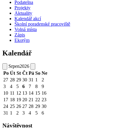
Podatelna
Projekty
Aktuality
Kalendář akcí
Školní poradenské pracoviště
Volná místa
Zápis
Ekotým
Kalendář
Srpen
2026
Po
Út
St
Čt
Pá
So
Ne
27
28
29
30
31
1
2
3
4
5
6
7
8
9
10
11
12
13
14
15
16
17
18
19
20
21
22
23
24
25
26
27
28
29
30
31
1
2
3
4
5
6
Návštěvnost