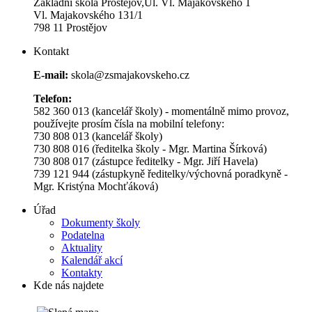
Základní škola Prostějov,Ul. Vl. Majakovského 1
Vl. Majakovského 131/1
798 11 Prostějov
Kontakt
E-mail:
skola@zsmajakovskeho.cz
Telefon:
582 360 013 (kancelář školy) - momentálně mimo provoz,
používejte prosím čísla na mobilní telefony:
730 808 013 (kancelář školy)
730 808 016 (ředitelka školy - Mgr. Martina Šírková)
730 808 017 (zástupce ředitelky - Mgr. Jiří Havela)
739 121 944 (zástupkyně ředitelky/výchovná poradkyně -
Mgr. Kristýna Mochťáková)
Úřad
Dokumenty školy
Podatelna
Aktuality
Kalendář akcí
Kontakty
Kde nás najdete